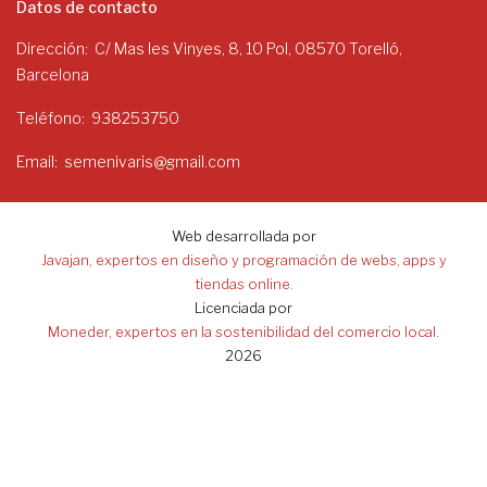
Datos de contacto
Dirección
C/ Mas les Vinyes, 8, 10 Pol, 08570 Torelló,
Barcelona
Teléfono
938253750
Email
semenivaris@gmail.com
Web desarrollada por
Javajan, expertos en diseño y programación de webs, apps y
tiendas online.
Licenciada por
Moneder, expertos en la sostenibilidad del comercio local.
2026