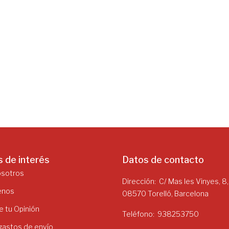
s de interés
Datos de contacto
osotros
Dirección
C/ Mas les Vinyes, 8,
enos
08570 Torelló, Barcelona
 tu Opinión
Teléfono
938253750
 gastos de envío