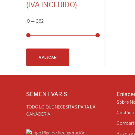
(IVA INCLUIDO)
0
—
362
APLICAR
SEMEN I VARIS
Enlace
Sobre N
TODO LO QUE NECESITAS PARA LA
Contáct
GANADERIA.
Comparte
Plazos y