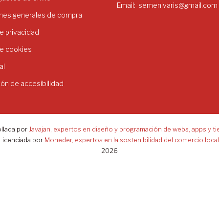
Email
semenivaris@gmail.com
nes generales de compra
de privacidad
de cookies
al
ión de accesibilidad
llada por
Javajan, expertos en diseño y programación de webs, apps y ti
Licenciada por
Moneder, expertos en la sostenibilidad del comercio local
2026