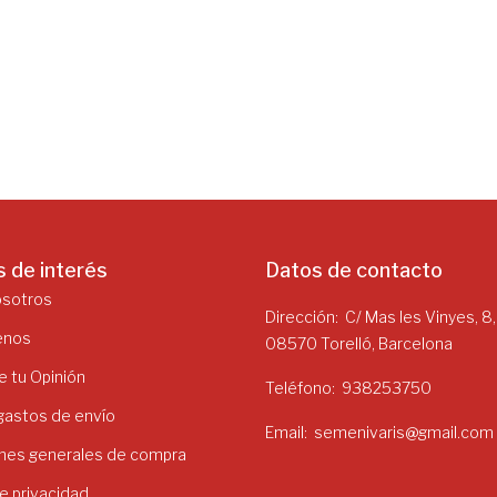
s de interés
Datos de contacto
osotros
Dirección
C/ Mas les Vinyes, 8,
enos
08570 Torelló, Barcelona
 tu Opinión
Teléfono
938253750
 gastos de envío
Email
semenivaris@gmail.com
nes generales de compra
de privacidad