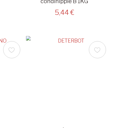
condinipple B 1KG
5,44 €