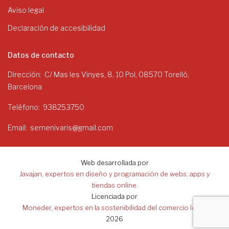
Aviso legal
Declaración de accesibilidad
Datos de contacto
Dirección
C/ Mas les Vinyes, 8, 10 Pol, 08570 Torelló,
Barcelona
Teléfono
938253750
Email
semenivaris@gmail.com
Web desarrollada por
Javajan, expertos en diseño y programación de webs, apps y
tiendas online.
Licenciada por
Moneder, expertos en la sostenibilidad del comercio local.
2026