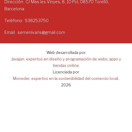
Dirección
C/ Mas les Vinyes, 8, 10 Pol, 08570 Torelló,
Barcelona
Teléfono
938253750
Email
semenivaris@gmail.com
Web desarrollada por
Javajan, expertos en diseño y programación de webs, apps y
tiendas online.
Licenciada por
Moneder, expertos en la sostenibilidad del comercio local.
2026