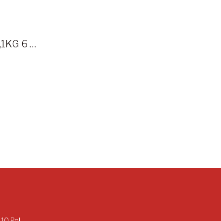
BOBINA INDUSTRIAL 1,1KG 6 UNIDADES GOFRADA BLAVA
 10 Pol,