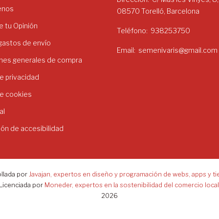
enos
08570 Torelló, Barcelona
 tu Opinión
Teléfono
938253750
 gastos de envío
Email
semenivaris@gmail.com
nes generales de compra
de privacidad
de cookies
al
ión de accesibilidad
llada por
Javajan, expertos en diseño y programación de webs, apps y ti
Licenciada por
Moneder, expertos en la sostenibilidad del comercio local
2026