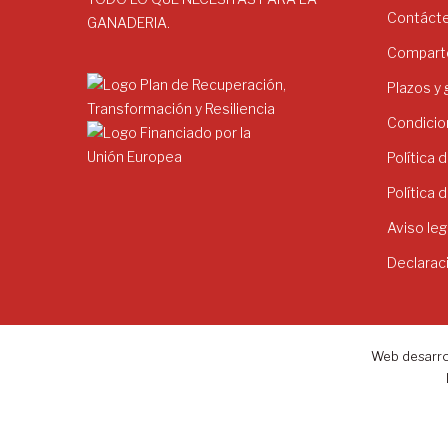
Contáct
GANADERIA.
Comparte
Plazos y
Condicio
Política 
Política 
Aviso leg
Declarac
Web desarro