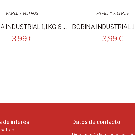
PAPEL Y FILTROS
PAPEL Y FILTROS
BOBINA INDUSTRIAL 1,1KG 6 UNIDADES GOFRADA BLANCA
3,99 €
3,99 €
s de interés
Datos de contacto
osotros
Dirección
C/ Mas les Vinyes, 8,