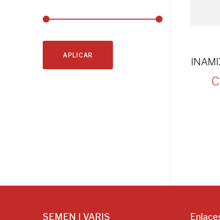
APLICAR
INAMI
C
SEMEN I VARIS
Enlace