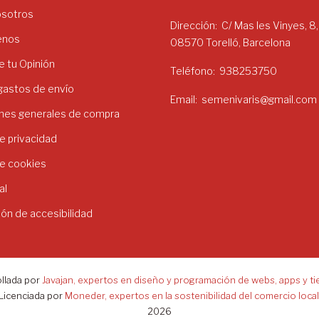
osotros
Dirección
C/ Mas les Vinyes, 8,
enos
08570 Torelló, Barcelona
 tu Opinión
Teléfono
938253750
 gastos de envío
Email
semenivaris@gmail.com
nes generales de compra
de privacidad
de cookies
al
ión de accesibilidad
llada por
Javajan, expertos en diseño y programación de webs, apps y ti
Licenciada por
Moneder, expertos en la sostenibilidad del comercio local
2026