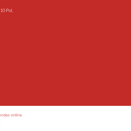
 10 Pol,
endas online.
.