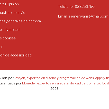
 tu Opinión
Teléfono
938253750
 gastos de envío
Email
semenivaris@gmail.com
nes generales de compra
de privacidad
de cookies
al
ión de accesibilidad
llada por
Javajan, expertos en diseño y programación de webs, apps y ti
Licenciada por
Moneder, expertos en la sostenibilidad del comercio local
2026