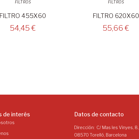
FILTROS
FILTROS
FILTRO 455X60
FILTRO 620X6
54,45 €
55,66 €
s de interés
Datos de contacto
osotros
Dirección
C/ Mas les Vinyes, 8,
enos
08570 Torelló, Barcelona