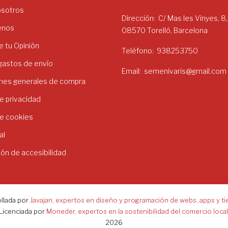
osotros
Dirección
C/ Mas les Vinyes, 8,
enos
08570 Torelló, Barcelona
 tu Opinión
Teléfono
938253750
 gastos de envío
Email
semenivaris@gmail.com
nes generales de compra
de privacidad
de cookies
al
ión de accesibilidad
llada por
Javajan, expertos en diseño y programación de webs, apps y ti
Licenciada por
Moneder, expertos en la sostenibilidad del comercio local
2026