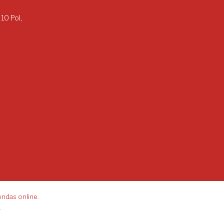
 10 Pol,
endas online.
.