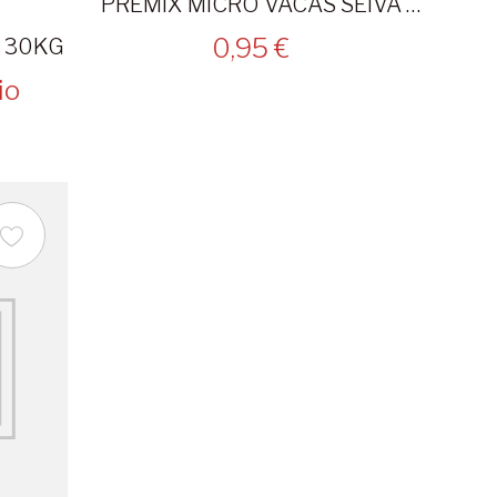
PREMIX MICRO VACAS SEIVA 25kg
0,95 €
S 30KG
io