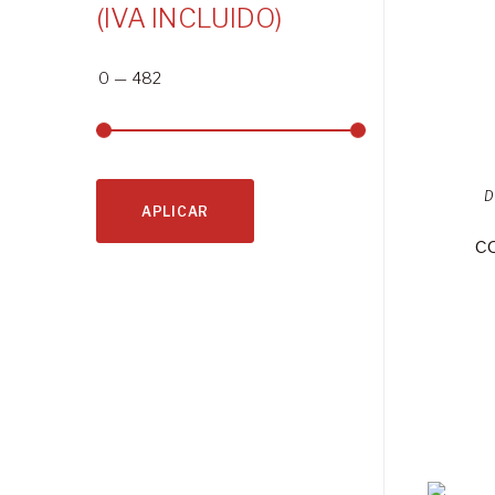
(IVA INCLUIDO)
0
—
482
D
APLICAR
c