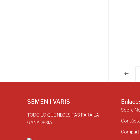
SEMEN I VARIS
Enlace
Sobre N
TODO LO QUE NECESITAS PARA LA
Contáct
GANADERIA.
Comparte