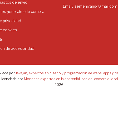
 gastos de envío
Email
semenivaris@gmail.com
nes generales de compra
de privacidad
de cookies
al
ión de accesibilidad
llada por
Javajan, expertos en diseño y programación de webs, apps y ti
Licenciada por
Moneder, expertos en la sostenibilidad del comercio local
2026