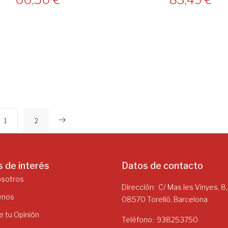
1
2
s de interés
Datos de contacto
osotros
Dirección
C/ Mas les Vinyes, 8,
enos
08570 Torelló, Barcelona
 tu Opinión
Teléfono
938253750