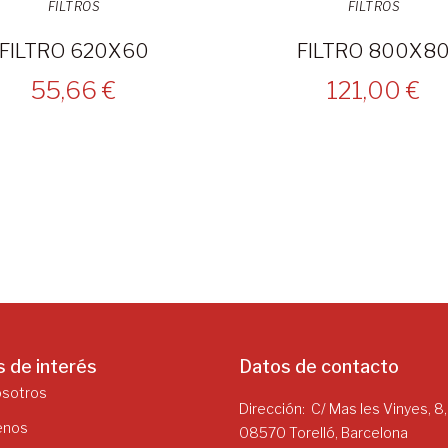
FILTROS
FILTROS
FILTRO 620X60
FILTRO 800X8
55,66 €
121,00 €
s de interés
Datos de contacto
osotros
Dirección
C/ Mas les Vinyes, 8,
enos
08570 Torelló, Barcelona