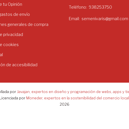
 tu Opinión
Teléfono
938253750
 gastos de envío
Email
semenivaris@gmail.com
nes generales de compra
de privacidad
de cookies
al
ión de accesibilidad
llada por
Javajan, expertos en diseño y programación de webs, apps y ti
Licenciada por
Moneder, expertos en la sostenibilidad del comercio local
2026